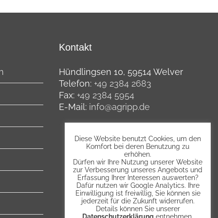
Kontakt
n
Hündlingsen 10, 59514 Welver
Telefon:
+49 2384 2683
Fax:
+49 2384 5954
E-Mail:
info@agripp.de
Diese Website benutzt Cookies, um den
Komfort bei deren Benutzung zu
erhöhen.
Dürfen wir Ihre Nutzung unserer Website
zur Verbesserung unseres Angebots und
Erfassung Ihrer Interessen auswerten?
Dafür nutzen wir Google Analytics. Ihre
Einwilligung ist freiwillig, Sie können sie
jederzeit für die Zukunft widerrufen.
Details können Sie unserer
Datenschutzerklärung
entnehmen.