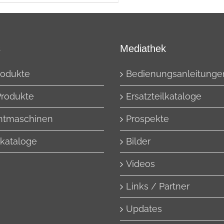
s
Mediathek
rodukte
Bedienungsanleitunge
Produkte
Ersatzteilkataloge
htmaschinen
Prospekte
lkataloge
Bilder
Videos
Links / Partner
Updates