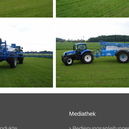
s
Mediathek
rodukte
Bedienungsanleitunge