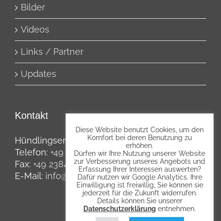
Bilder
Videos
Links / Partner
Updates
Kontakt
Diese Website benutzt Cookies, um den
Komfort bei deren Benutzung zu
Hündlingsen 10, 59514 Welver
erhöhen.
Telefon:
+49 2384 2683
Dürfen wir Ihre Nutzung unserer Website
zur Verbesserung unseres Angebots und
Fax:
+49 2384 5954
Erfassung Ihrer Interessen auswerten?
E-Mail:
info@agripp.de
Dafür nutzen wir Google Analytics. Ihre
Einwilligung ist freiwillig, Sie können sie
jederzeit für die Zukunft widerrufen.
Details können Sie unserer
Datenschutzerklärung
entnehmen.