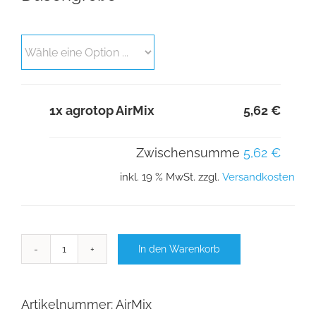
1x
agrotop AirMix
5,62 €
Zwischensumme
5,62 €
inkl. 19 % MwSt.
zzgl.
Versandkosten
In den Warenkorb
agrotop
AirMix
Menge
Artikelnummer:
AirMix