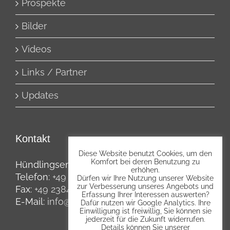
Prospekte
Bilder
Videos
Links / Partner
Updates
Kontakt
Diese Website benutzt Cookies, um den
Komfort bei deren Benutzung zu
Hündlingsen 10, 59514 Welver
erhöhen.
Telefon:
+49 2384 2683
Dürfen wir Ihre Nutzung unserer Website
zur Verbesserung unseres Angebots und
Fax:
+49 2384 5954
Erfassung Ihrer Interessen auswerten?
E-Mail:
info@agripp.de
Dafür nutzen wir Google Analytics. Ihre
Einwilligung ist freiwillig, Sie können sie
jederzeit für die Zukunft widerrufen.
Details können Sie unserer