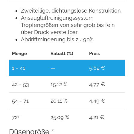
Zweiteilige, dichtungslose Konstruktion
Ansaugluftreinigungssystem
Tropfengrößen von sehr grob bis fein
über Druck verstellbar
Abdriftminderung bis zu 90%
Menge
Rabatt (%)
Preis
1 - 41
—
5,62
€
42 - 53
15.12 %
4,77
€
54 - 71
20.11 %
4,49
€
72+
25.09 %
4,21
€
Düsengröße
*