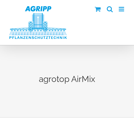
Zum
Inhalt
springen
agrotop AirMix