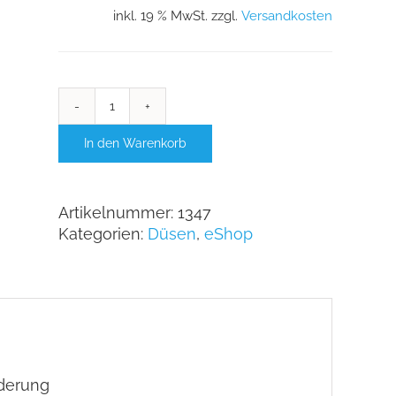
inkl. 19 % MwSt.
zzgl.
Versandkosten
Albuz
CVI-
In den Warenkorb
Twin
110°
Menge
Artikelnummer:
1347
Kategorien:
Düsen
,
eShop
derung