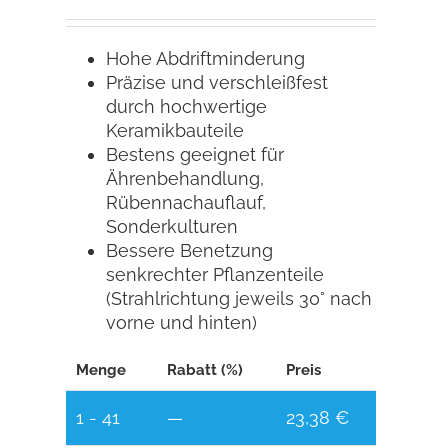
Hohe Abdriftminderung
Präzise und verschleißfest
durch hochwertige
Keramikbauteile
Bestens geeignet für
Ährenbehandlung,
Rübennachauflauf,
Sonderkulturen
Bessere Benetzung
senkrechter Pflanzenteile
(Strahlrichtung jeweils 30° nach
vorne und hinten)
Menge
Rabatt (%)
Preis
1 - 41
—
23,38
€