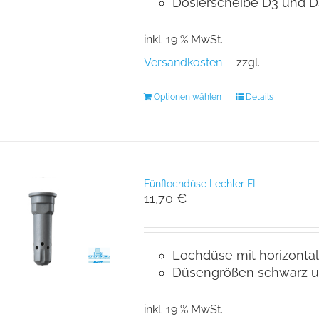
Dosierscheibe D3 und D
inkl. 19 % MwSt.
Versandkosten
zzgl.
Optionen wählen
Details
Fünflochdüse Lechler FL
11,70
€
Lochdüse mit horizontal
Düsengrößen schwarz un
inkl. 19 % MwSt.