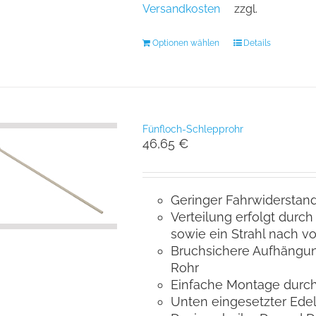
Versandkosten
zzgl.
Optionen wählen
Details
Fünfloch-Schlepprohr
46,65
€
Geringer Fahrwiderstan
Verteilung erfolgt durch
sowie ein Strahl nach v
Bruchsichere Aufhängun
Rohr
Einfache Montage durc
Unten eingesetzter Ede