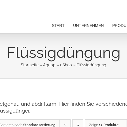
START
UNTERNEHMEN
PRODU
Flüssigdüngung
Startseite
»
Agripp
»
eShop
»
Flüssigdüngung
ielgenau und abdriftarm! Hier finden Sie verschiede
lüssigdünger.
Sortieren nach
Standardsortierung
Zeige
12 Produkte