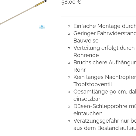
58,00
€
Einfache Montage durc
Geringer Fahrwiderstand
Bauweise
Verteilung erfolgt durc
Rohrende
Bruchsichere Aufhängun
Rohr
Kein langes Nachtropf
Tropfstopventil
Gesamtlänge 90 cm, dahe
einsetzbar
Düsen-Schlepprohre mü
eintauchen
Verätzungsgefahr nur b
aus dem Bestand auftau