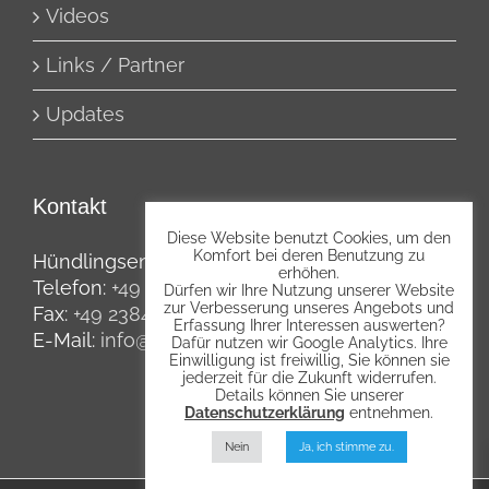
Videos
Links / Partner
Updates
Kontakt
Diese Website benutzt Cookies, um den
Komfort bei deren Benutzung zu
Hündlingsen 10, 59514 Welver
erhöhen.
Telefon:
+49 2384 2683
Dürfen wir Ihre Nutzung unserer Website
zur Verbesserung unseres Angebots und
Fax:
+49 2384 5954
Erfassung Ihrer Interessen auswerten?
E-Mail:
info@agripp.de
Dafür nutzen wir Google Analytics. Ihre
Einwilligung ist freiwillig, Sie können sie
jederzeit für die Zukunft widerrufen.
Details können Sie unserer
Datenschutzerklärung
entnehmen.
Nein
Ja, ich stimme zu.